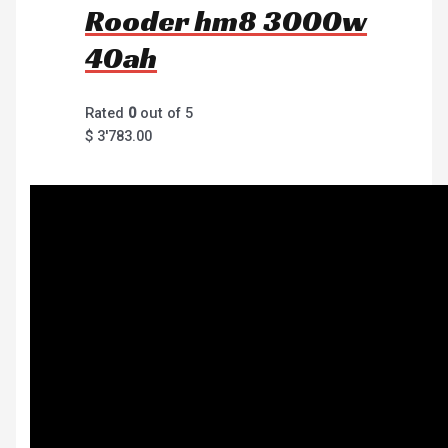
Rooder hm8 3000w
40ah
Rated
0
out of 5
$
3'783.00