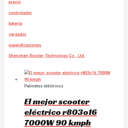
precio
controlador
batería
cargador
e
specificaciones
Shenzhen Rooder Technology Co., Ltd.
Patinetes eléctricos
El mejor scooter
eléctrico r803o16
7000W 90 kmph