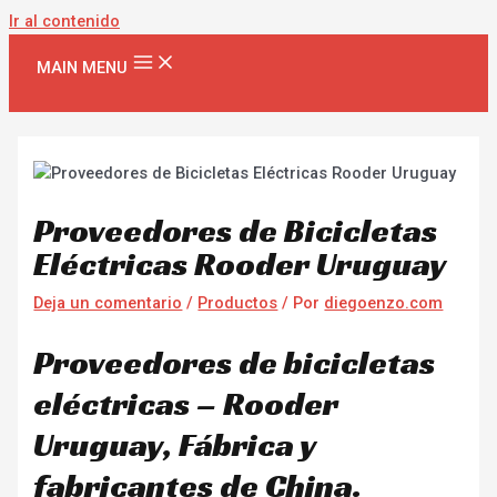
Ir al contenido
MAIN MENU
Proveedores de Bicicletas
Eléctricas Rooder Uruguay
Deja un comentario
/
Productos
/ Por
diegoenzo.com
Proveedores de bicicletas
eléctricas – Rooder
Uruguay, Fábrica y
fabricantes de China.