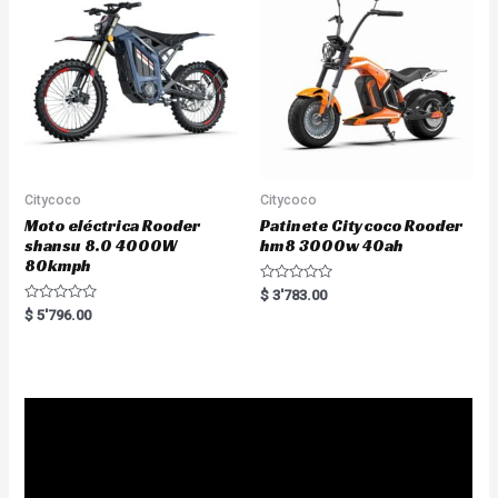
f
o
5
f
5
Citycoco
Citycoco
Moto eléctrica Rooder
Patinete Citycoco Rooder
shansu 8.0 4000W
hm8 3000w 40ah
80kmph
R
$
3'783.00
a
R
$
5'796.00
t
a
e
t
d
e
0
d
o
0
u
o
t
u
o
t
f
o
5
f
5