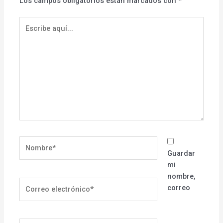
Los campos obligatorios están marcados con
*
Escribe
aquí...
Nombre*
Guardar
mi
nombre,
Correo
correo
electrónico*