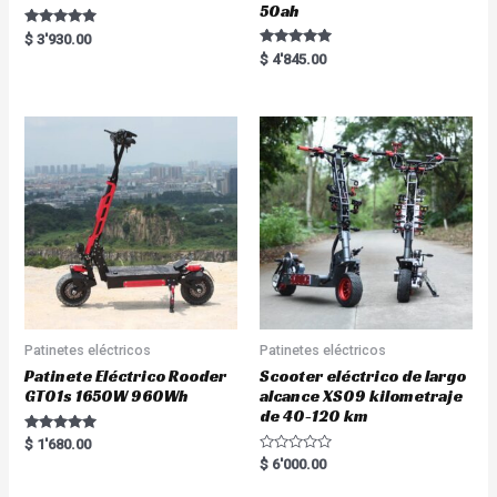
50ah
Rated
$
3'930.00
5.00
Rated
$
4'845.00
out of 5
5.00
out of 5
Patinetes eléctricos
Patinetes eléctricos
Patinete Eléctrico Rooder
Scooter eléctrico de largo
GT01s 1650W 960Wh
alcance XS09 kilometraje
de 40-120 km
Rated
$
1'680.00
5.00
R
$
6'000.00
out of 5
a
t