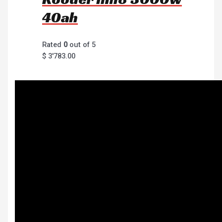
40ah
Rated
0
out of 5
$
3'783.00