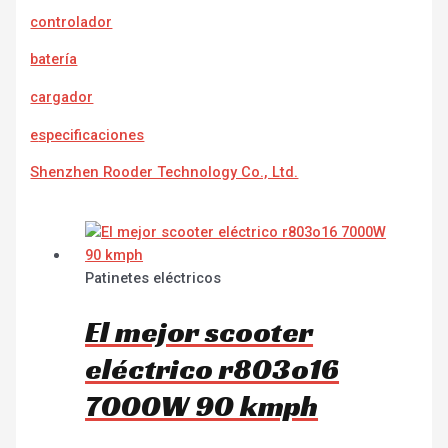
controlador
batería
cargador
e
specificaciones
Shenzhen Rooder Technology Co., Ltd.
Patinetes eléctricos
El mejor scooter
eléctrico r803o16
7000W 90 kmph