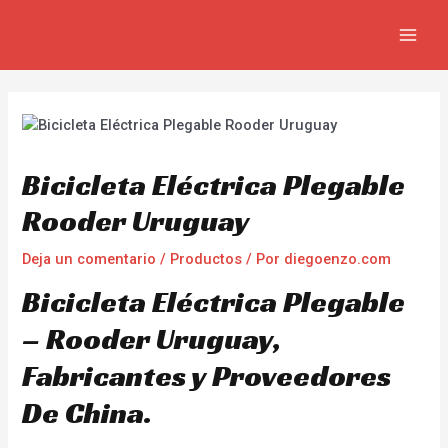
Ir
Navegación
MAIN
al
de
MEN
contenido
entradas
Bicicleta Eléctrica Plegable
Rooder Uruguay
Deja un comentario
/
Productos
/ Por
diegoenzo.com
Bicicleta Eléctrica Plegable
– Rooder Uruguay,
Fabricantes y Proveedores
De China.