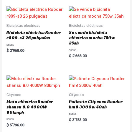
d
0
o
u
t
o
f
5
Bicicletas eléctricas
Bicicletas eléctricas
Bicicleta eléctrica Rooder
Se vende bicicleta
r809-s3 26 pulgadas
eléctrica mocha 750w
35ah
R
$
2'968.00
a
R
$
2'668.00
t
a
e
t
d
e
0
d
o
0
u
o
t
u
o
t
f
o
5
f
5
Citycoco
Citycoco
Moto eléctrica Rooder
Patinete Citycoco Rooder
shansu 8.0 4000W
hm8 3000w 40ah
80kmph
R
$
3'783.00
a
R
$
5'796.00
t
a
e
t