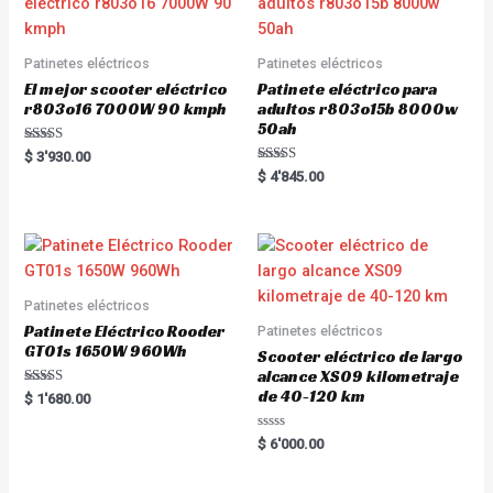
Patinetes eléctricos
Patinetes eléctricos
El mejor scooter eléctrico
Patinete eléctrico para
r803o16 7000W 90 kmph
adultos r803o15b 8000w
50ah
Rated
$
3'930.00
5.00
Rated
$
4'845.00
out of 5
5.00
out of 5
Patinetes eléctricos
Patinete Eléctrico Rooder
Patinetes eléctricos
GT01s 1650W 960Wh
Scooter eléctrico de largo
alcance XS09 kilometraje
de 40-120 km
Rated
$
1'680.00
5.00
out of 5
R
$
6'000.00
a
t
e