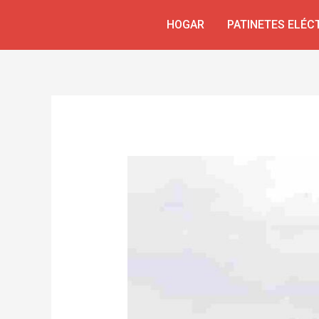
Ir
Navegación
HOGAR
PATINETES ELÉC
al
de
contenido
entradas