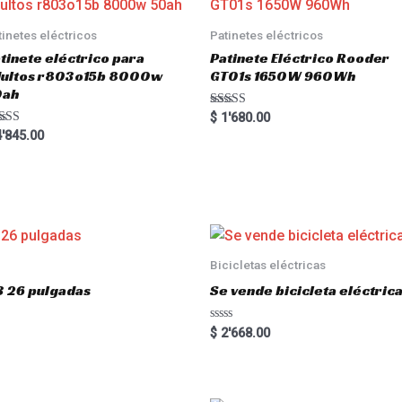
tinetes eléctricos
Patinetes eléctricos
tinete eléctrico para
Patinete Eléctrico Rooder
dultos r803o15b 8000w
GT01s 1650W 960Wh
0ah
Rated
$
1'680.00
5.00
ted
'845.00
out of 5
00
 of 5
Bicicletas eléctricas
3 26 pulgadas
Se vende bicicleta eléctri
R
$
2'668.00
a
t
e
d
0
o