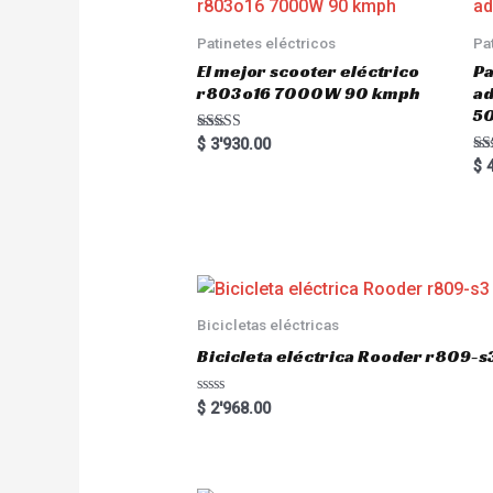
Patinetes eléctricos
Pa
El mejor scooter eléctrico
Pa
r803o16 7000W 90 kmph
a
5
Rated
$
3'930.00
5.00
Ra
$
4
out of 5
5.
out
Bicicletas eléctricas
Bicicleta eléctrica Rooder r809-s
R
$
2'968.00
a
t
e
d
0
o