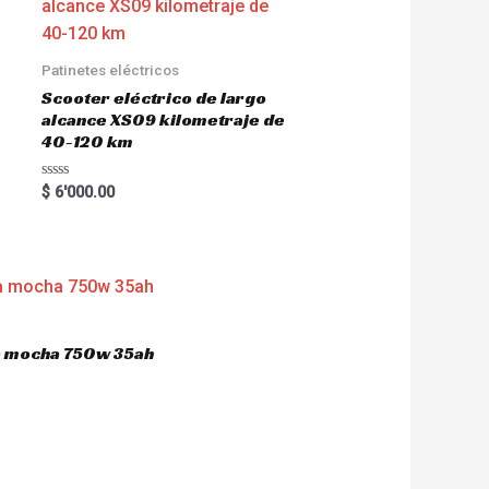
Patinetes eléctricos
Scooter eléctrico de largo
alcance XS09 kilometraje de
40-120 km
R
$
6'000.00
a
t
e
d
0
o
u
t
o
f
5
ca mocha 750w 35ah