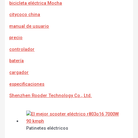
bicicleta eléctrica Mocha
citycoco china
manual de usuario
precio
controlador
batería
cargador
e
specificaciones
Shenzhen Rooder Technology Co., Ltd.
Patinetes eléctricos