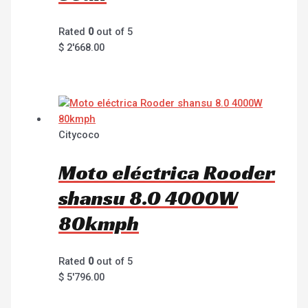
Rated
0
out of 5
$
2'668.00
Citycoco
Moto eléctrica Rooder
shansu 8.0 4000W
80kmph
Rated
0
out of 5
$
5'796.00