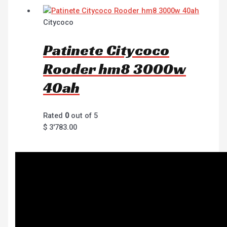
Citycoco
Patinete Citycoco
Rooder hm8 3000w
40ah
Rated
0
out of 5
$
3'783.00