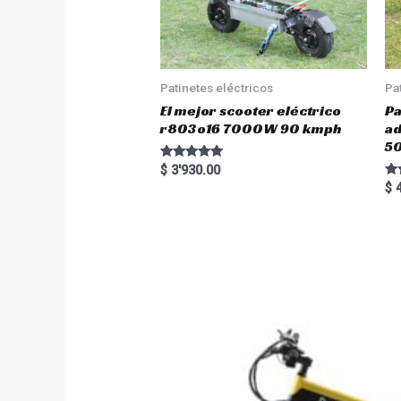
Patinetes eléctricos
Pa
El mejor scooter eléctrico
Pa
r803o16 7000W 90 kmph
a
5
Rated
$
3'930.00
5.00
Ra
$
4
out of 5
5.
out