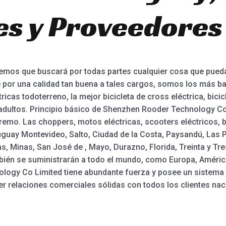
es y Proveedores
reemos que buscará por todas partes cualquier cosa que pue
 por una calidad tan buena a tales cargos, somos los más baj
icas todoterreno, la mejor bicicleta de cross eléctrica, bicic
 adultos. Principio básico de Shenzhen Rooder Technology Co 
upremo. Las choppers, motos eléctricas, scooters eléctricos, b
guay Montevideo, Salto, Ciudad de la Costa, Paysandú, Las P
, Minas, San José de , Mayo, Durazno, Florida, Treinta y Tre
ién se suministrarán a todo el mundo, como Europa, América,
ogy Co Limited tiene abundante fuerza y posee un sistema 
 relaciones comerciales sólidas con todos los clientes naci