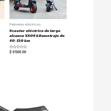
Patinetes eléctricos
Scooter eléctrico de largo
alcance XS09 kilometraje de
40-120 km
R
$
6'000.00
a
t
e
d
0
o
u
t
o
f
5