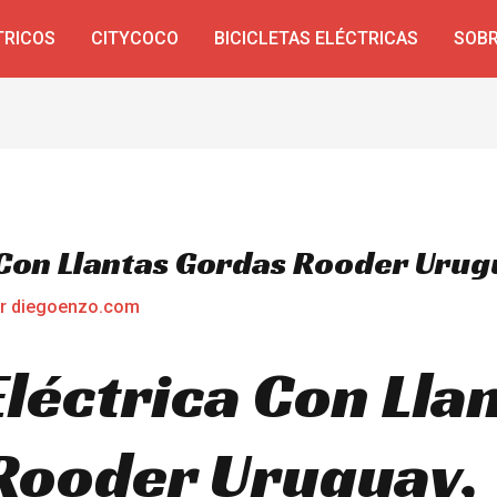
TRICOS
CITYCOCO
BICICLETAS ELÉCTRICAS
SOBR
a Con Llantas Gordas Rooder Uru
or
diegoenzo.com
Eléctrica Con Lla
Rooder Uruguay,