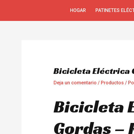
Ir
Navegación
HOGAR
PATINETES ELÉC
al
de
contenido
entradas
Bicicleta Eléctric
Deja un comentario
/
Productos
/ P
Bicicleta 
Gordas – 