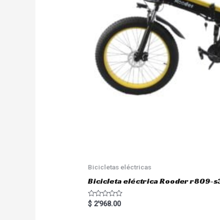
Bicicletas eléctricas
Bicicleta eléctrica Rooder r809-s
R
$
2'968.00
a
t