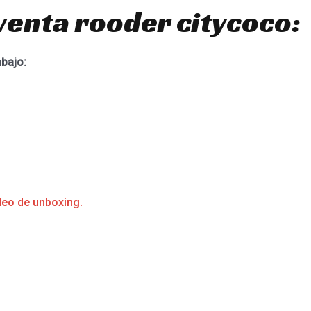
venta rooder citycoco:
abajo:
deo de unboxing.