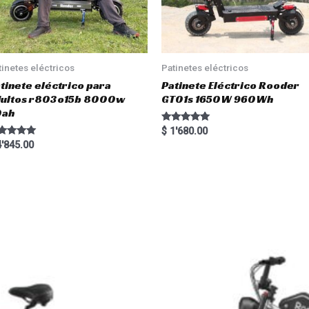
tinetes eléctricos
Patinetes eléctricos
tinete eléctrico para
Patinete Eléctrico Rooder
dultos r803o15b 8000w
GT01s 1650W 960Wh
0ah
Rated
$
1'680.00
5.00
ted
'845.00
out of 5
00
 of 5