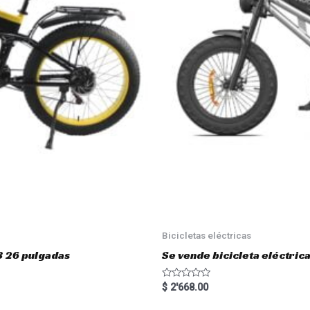
Bicicletas eléctricas
3 26 pulgadas
Se vende bicicleta eléctri
R
$
2'668.00
a
t