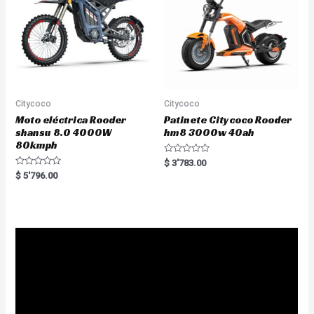
Citycoco
Citycoco
Moto eléctrica Rooder
Patinete Citycoco Rooder
shansu 8.0 4000W
hm8 3000w 40ah
80kmph
R
$
3'783.00
a
R
$
5'796.00
t
a
e
t
d
e
0
d
o
0
u
o
t
u
o
t
f
o
5
f
5