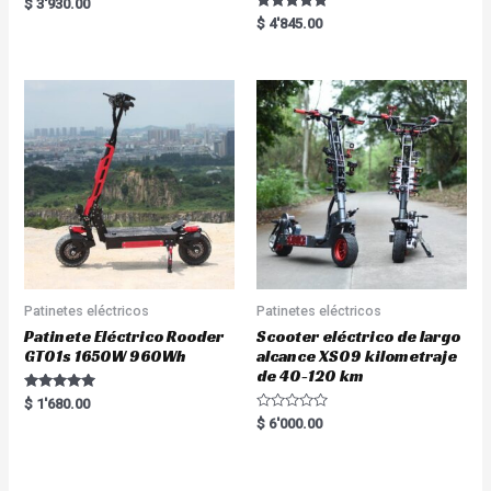
Rated
$
3'930.00
5.00
Rated
$
4'845.00
out of 5
5.00
out of 5
Patinetes eléctricos
Patinetes eléctricos
Patinete Eléctrico Rooder
Scooter eléctrico de largo
GT01s 1650W 960Wh
alcance XS09 kilometraje
de 40-120 km
Rated
$
1'680.00
5.00
R
$
6'000.00
out of 5
a
t
e
d
0