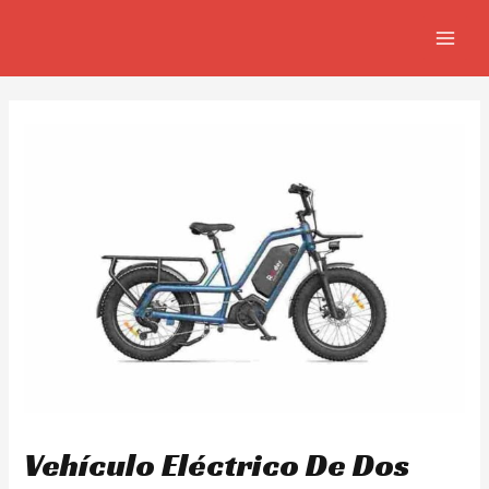
Ir
Navegación
MAIN
al
de
MEN
contenido
entradas
Vehículo Eléctrico De Dos