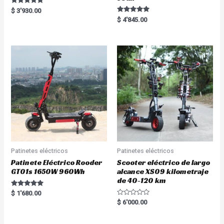
Rated
$
3'930.00
5.00
Rated
$
4'845.00
out of 5
5.00
out of 5
Patinetes eléctricos
Patinetes eléctricos
Patinete Eléctrico Rooder
Scooter eléctrico de largo
GT01s 1650W 960Wh
alcance XS09 kilometraje
de 40-120 km
Rated
$
1'680.00
5.00
R
$
6'000.00
out of 5
a
t
e