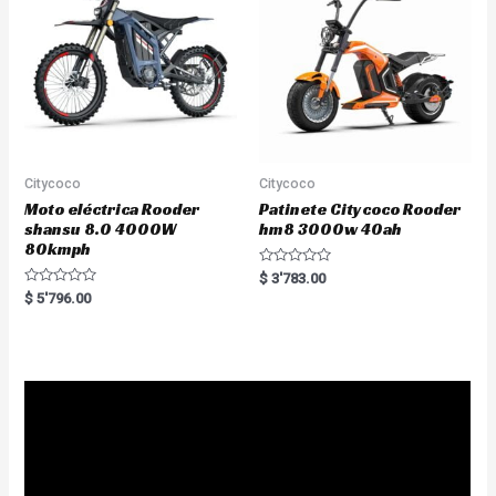
f
5
Citycoco
Citycoco
Moto eléctrica Rooder
Patinete Citycoco Rooder
shansu 8.0 4000W
hm8 3000w 40ah
80kmph
R
$
3'783.00
a
R
$
5'796.00
t
a
e
t
d
e
0
d
o
0
u
o
t
u
o
t
f
o
5
f
5