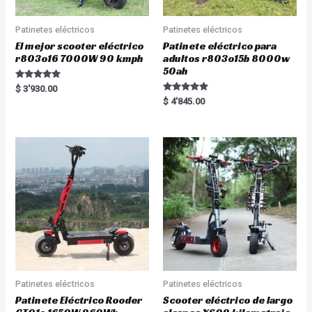
Patinetes eléctricos
Patinetes eléctricos
El mejor scooter eléctrico
Patinete eléctrico para
r803o16 7000W 90 kmph
adultos r803o15b 8000w
50ah
Rated
$
3'930.00
5.00
Rated
$
4'845.00
out of 5
5.00
out of 5
Patinetes eléctricos
Patinetes eléctricos
Patinete Eléctrico Rooder
Scooter eléctrico de largo