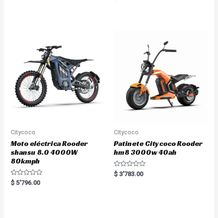
a
e
t
d
e
0
d
o
0
u
o
t
u
o
t
f
o
5
f
5
Citycoco
Citycoco
Moto eléctrica Rooder
Patinete Citycoco Rooder
shansu 8.0 4000W
hm8 3000w 40ah
80kmph
R
$
3'783.00
a
R
$
5'796.00
t
a
e
t
d
e
0
d
o
0
u
o