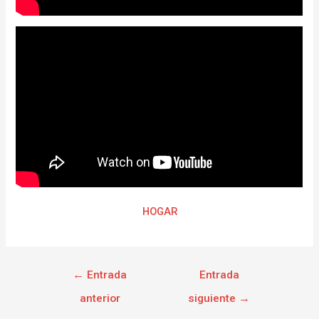
HOGAR
←
Entrada
Entrada
anterior
siguiente
→