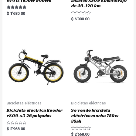
GT01s 1650W 960Wh
alcance XS09 kilometraje
de 40-120 km
Rated
$
1'680.00
5.00
R
$
6'000.00
out of 5
a
t
e
d
0
o
u
t
o
f
5
Bicicletas eléctricas
Bicicletas eléctricas
Bicicleta eléctrica Rooder
Se vende bicicleta
r809-s3 26 pulgadas
eléctrica mocha 750w
35ah
R
$
2'968.00
a
R
$
2'668.00
t