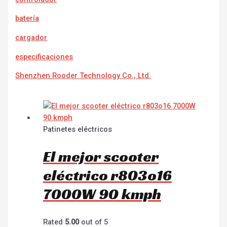
batería
cargador
e
specificaciones
Shenzhen Rooder Technology Co., Ltd.
Patinetes eléctricos
El mejor scooter
eléctrico r803o16
7000W 90 kmph
Rated
5.00
out of 5