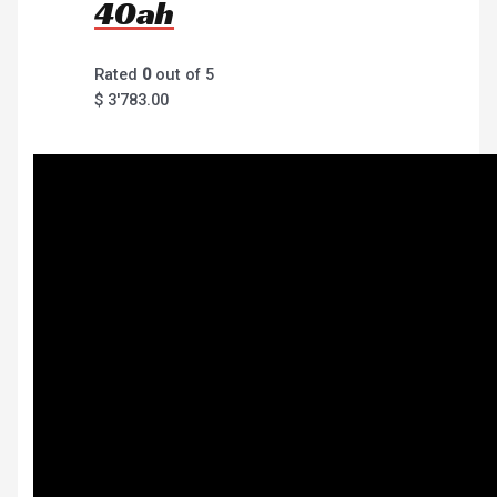
40ah
Rated
0
out of 5
$
3'783.00