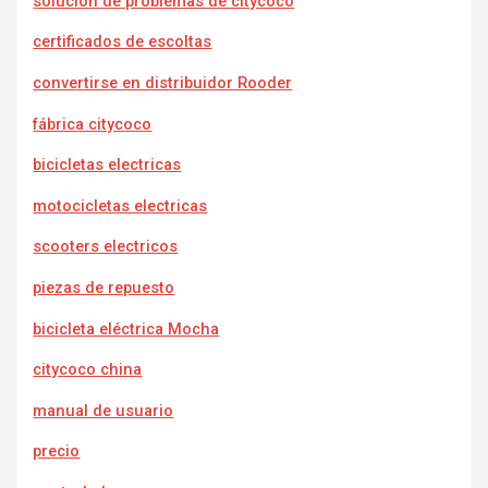
solución de problemas de citycoco
certificados de escoltas
convertirse en distribuidor Rooder
fábrica citycoco
bicicletas electricas
motocicletas electricas
scooters electricos
piezas de repuesto
bicicleta eléctrica Mocha
citycoco china
manual de usuario
precio