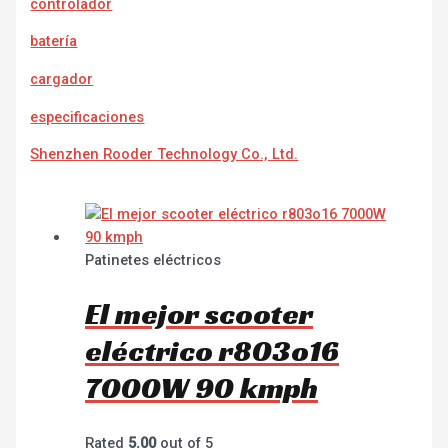
controlador
batería
cargador
e
specificaciones
Shenzhen Rooder Technology Co., Ltd.
Patinetes eléctricos
El mejor scooter
eléctrico r803o16
7000W 90 kmph
Rated
5.00
out of 5