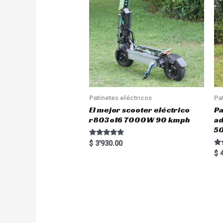
Patinetes eléctricos
Pa
El mejor scooter eléctrico
Pa
r803o16 7000W 90 kmph
a
5
Rated
$
3'930.00
5.00
Ra
$
4
out of 5
5.
out