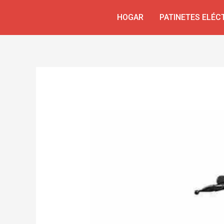
Ir
Navegación
HOGAR
PATINETES ELÉC
al
de
contenido
entradas