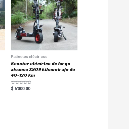
Patinetes eléctricos
Scooter eléctrico de largo
alcance XS09 kilometraje de
40-120 km
R
$
6'000.00
a
t
e
d
0
o
u
t
o
f