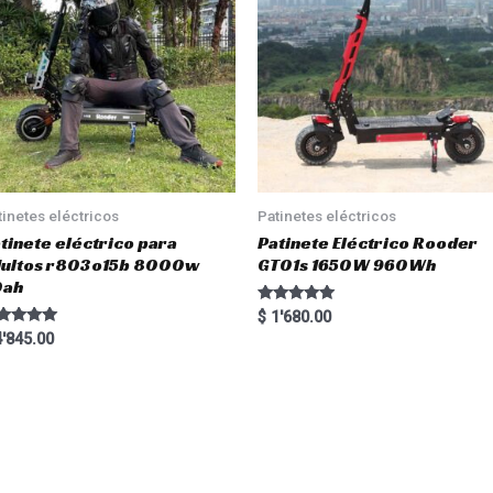
tinetes eléctricos
Patinetes eléctricos
tinete eléctrico para
Patinete Eléctrico Rooder
dultos r803o15b 8000w
GT01s 1650W 960Wh
0ah
Rated
$
1'680.00
5.00
ted
'845.00
out of 5
00
 of 5