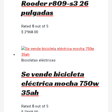
Rooder r809-s3 26
pulgadas
Rated
0
out of 5
$
2'968.00
Bicicletas eléctricas
Se vende bicicleta
eléctrica mocha 750w
35ah
Rated
0
out of 5
$
2'668.00