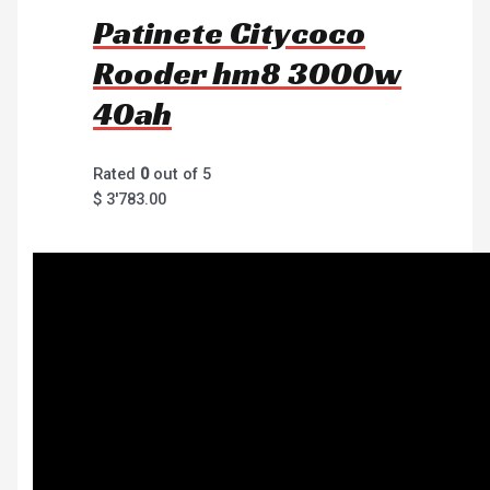
Patinete Citycoco
Rooder hm8 3000w
40ah
Rated
0
out of 5
$
3'783.00