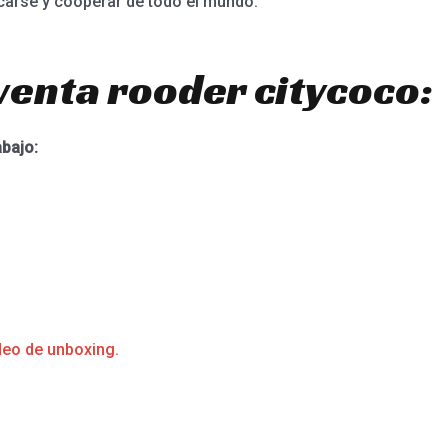
carse y cooperar de todo el mundo.
venta rooder citycoco:
abajo:
deo de unboxing.