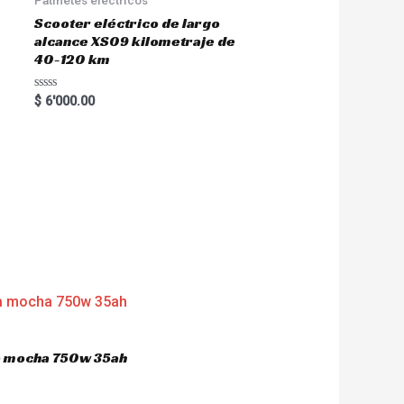
Scooter eléctrico de largo
alcance XS09 kilometraje de
40-120 km
R
$
6'000.00
a
t
e
d
0
o
u
t
o
f
5
ca mocha 750w 35ah