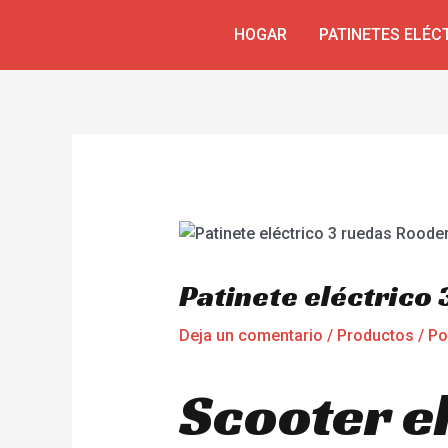
Ir
Navegación
HOGAR
PATINETES ELÉC
al
de
contenido
entradas
Patinete eléctrico
Deja un comentario
/
Productos
/ P
Scooter e