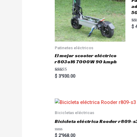
Pa
a
5
Ra
$
4
5.
out
Patinetes eléctricos
El mejor scooter eléctrico
r803o16 7000W 90 kmph
Rated
$
3'930.00
5.00
out of 5
Bicicletas eléctricas
Bicicleta eléctrica Rooder r809-s
R
$
2'968.00