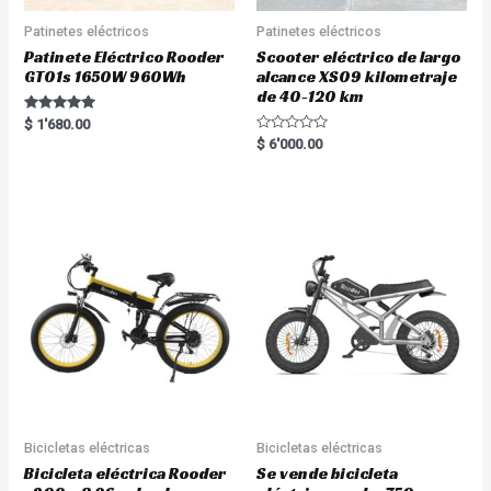
Patinetes eléctricos
Patinetes eléctricos
Patinete Eléctrico Rooder
Scooter eléctrico de largo
GT01s 1650W 960Wh
alcance XS09 kilometraje
de 40-120 km
Rated
$
1'680.00
5.00
R
$
6'000.00
out of 5
a
t
e
d
0
o
u
t
o
f
5
Bicicletas eléctricas
Bicicletas eléctricas
Bicicleta eléctrica Rooder
Se vende bicicleta