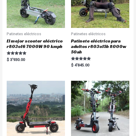
Patinetes eléctricos
Patinetes eléctricos
El mejor scooter eléctrico
Patinete eléctrico para
r803o16 7000W 90 kmph
adultos r803o15b 8000w
50ah
Rated
$
3'930.00
5.00
Rated
$
4'845.00
out of 5
5.00
out of 5