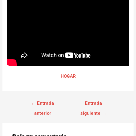
HOGAR
←
Entrada
Entrada
anterior
siguiente
→