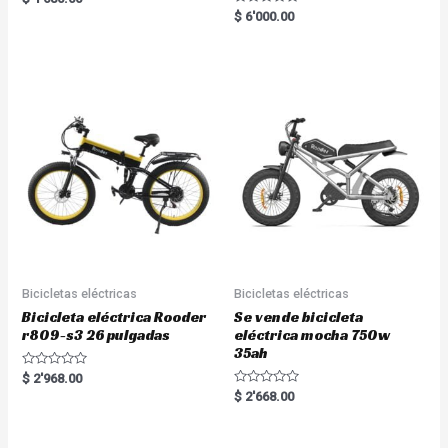
5.00
R
$
6'000.00
out of 5
a
t
e
d
0
o
u
t
o
f
5
Bicicletas eléctricas
Bicicletas eléctricas
Bicicleta eléctrica Rooder
Se vende bicicleta
r809-s3 26 pulgadas
eléctrica mocha 750w
35ah
R
$
2'968.00
a
R
$
2'668.00
t
a
e
t
d
e
0
d
o