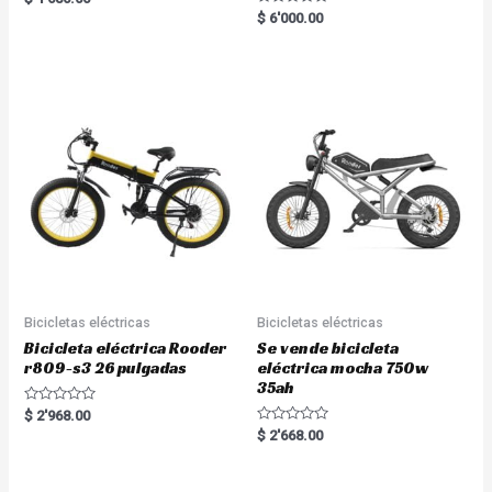
5.00
R
$
6'000.00
out of 5
a
t
e
d
0
o
u
t
o
f
5
Bicicletas eléctricas
Bicicletas eléctricas
Bicicleta eléctrica Rooder
Se vende bicicleta
r809-s3 26 pulgadas
eléctrica mocha 750w
35ah
R
$
2'968.00
a
R
$
2'668.00
t
a
e
t
d
e
0
d
o