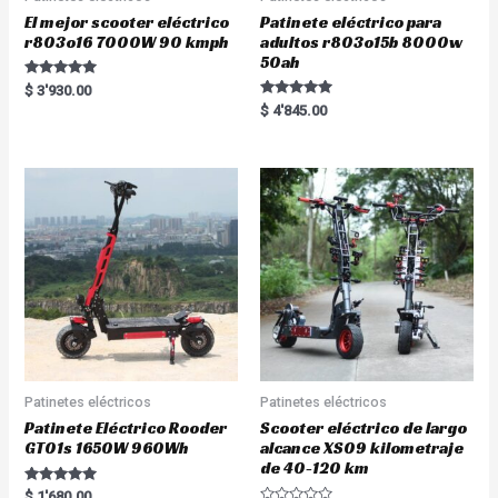
El mejor scooter eléctrico
Patinete eléctrico para
r803o16 7000W 90 kmph
adultos r803o15b 8000w
50ah
Rated
$
3'930.00
5.00
Rated
$
4'845.00
out of 5
5.00
out of 5
Patinetes eléctricos
Patinetes eléctricos
Patinete Eléctrico Rooder
Scooter eléctrico de largo
GT01s 1650W 960Wh
alcance XS09 kilometraje
de 40-120 km
Rated
$
1'680.00