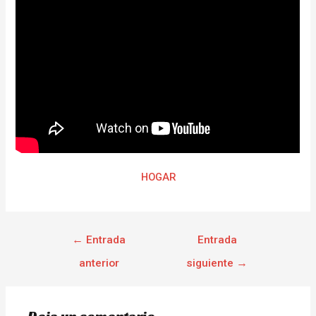
HOGAR
←
Entrada
Entrada
anterior
siguiente
→