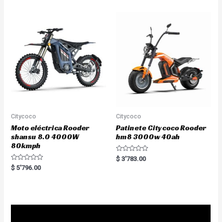
d
o
0
u
o
t
u
o
t
f
o
5
f
5
Citycoco
Citycoco
Moto eléctrica Rooder
Patinete Citycoco Rooder
shansu 8.0 4000W
hm8 3000w 40ah
80kmph
R
$
3'783.00
a
R
$
5'796.00
t
a
e
t
d
e
0
d
o
0
u
o
t
u
o
t
f
o