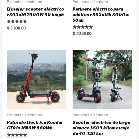
Patinetes eléctricos
Patinetes eléctricos
El mejor scooter eléctrico
Patinete eléctrico para
r803o16 7000W 90 kmph
adultos r803o15b 8000w
50ah
Rated
$
3'930.00
5.00
Rated
$
4'845.00
out of 5
5.00
out of 5
Patinetes eléctricos
Patinetes eléctricos
Patinete Eléctrico Rooder
Scooter eléctrico de largo
GT01s 1650W 960Wh
alcance XS09 kilometraje
de 40-120 km