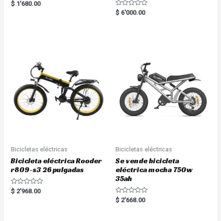
Rated
$
1'680.00
5.00
R
$
6'000.00
out of 5
a
t
e
d
0
o
u
t
o
f
5
Bicicletas eléctricas
Bicicletas eléctricas
Bicicleta eléctrica Rooder
Se vende bicicleta
r809-s3 26 pulgadas
eléctrica mocha 750w
35ah
R
$
2'968.00
a
R
$
2'668.00
t
a
e
t
d
e
0