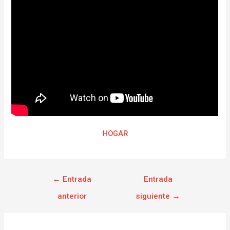
HOGAR
←
Entrada
Entrada
anterior
siguiente
→