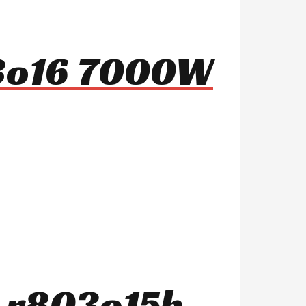
03o16 7000W
s r803o15b