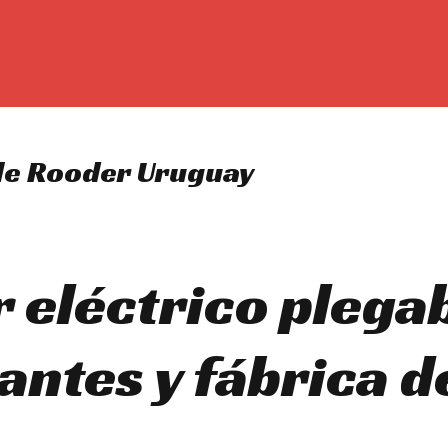
ble Rooder Uruguay
r eléctrico plega
antes y fábrica d