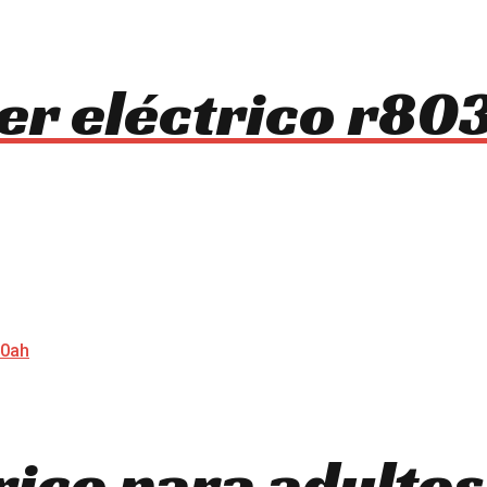
ter eléctrico r8
trico para adulto