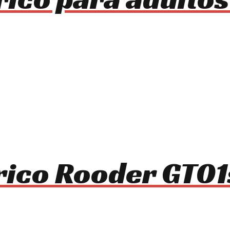
trico Rooder GT0