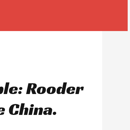
ble: Rooder
e China.