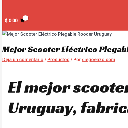
$
0.00
Mejor Scooter Eléctrico Plega
Deja un comentario
/
Productos
/ Por
diegoenzo.com
El mejor scoote
Uruguay, fabric