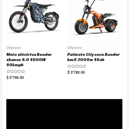
f
5
Citycoco
Citycoco
Moto eléctrica Rooder
Patinete Citycoco Rooder
shansu 8.0 4000W
hm8 3000w 40ah
80kmph
R
$
3'783.00
a
R
$
5'796.00
t
a
e
t
d
e
0
d
o
0
u
o
t
u
o
t
f
o
5
f
5