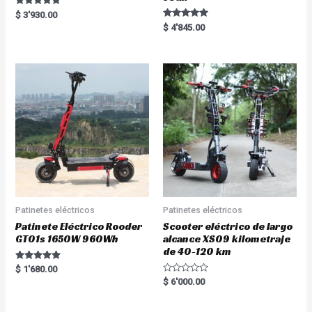
Rated
$
3'930.00
5.00
Rated
$
4'845.00
out of 5
5.00
out of 5
Patinetes eléctricos
Patinetes eléctricos
Patinete Eléctrico Rooder
Scooter eléctrico de largo
GT01s 1650W 960Wh
alcance XS09 kilometraje
de 40-120 km
Rated
$
1'680.00
5.00
R
$
6'000.00
out of 5
a
t
e