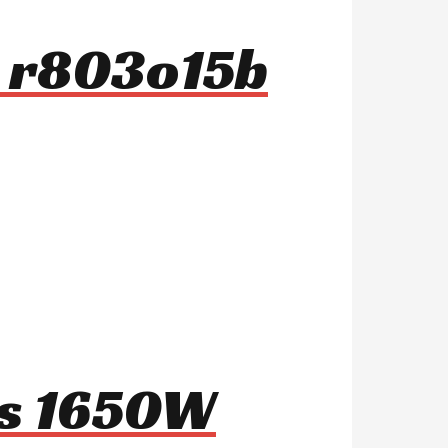
s r803o15b
1s 1650W