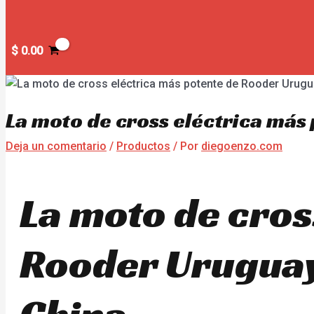
$
0.00
La moto de cross eléctrica más
Deja un comentario
/
Productos
/ Por
diegoenzo.com
La moto de cros
Rooder Uruguay
China.