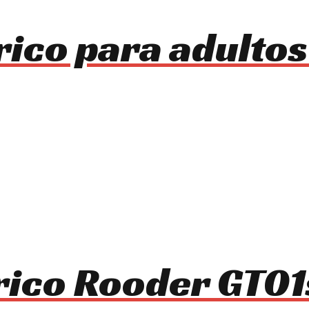
trico para adulto
trico Rooder GT0