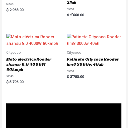
35ah
R
$
2'968.00
a
R
$
2'668.00
t
a
e
t
d
e
0
d
o
0
u
o
t
u
o
t
f
o
5
f
5
Citycoco
Citycoco
Moto eléctrica Rooder
Patinete Citycoco Rooder
shansu 8.0 4000W
hm8 3000w 40ah
80kmph
R
$
3'783.00
a
R
$
5'796.00
t
a
e
t
d
e
0
d
o
0
u
o
t
u
o
t
f
o
5
f
5