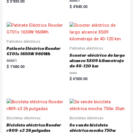
Rated
$
3'930.00
5.00
Rated
$
4'845.00
out of 5
5.00
out of 5
Patinetes eléctricos
Patinete Eléctrico Rooder
Patinetes eléctricos
GT01s 1650W 960Wh
Scooter eléctrico de largo
alcance XS09 kilometraje
de 40-120 km
Rated
$
1'680.00
5.00
out of 5
R
$
6'000.00
a
t
e
d
0
o
u
t
o
f
5
Bicicletas eléctricas
Bicicletas eléctricas
Bicicleta eléctrica Rooder
Se vende bicicleta
r809-s3 26 pulgadas
eléctrica mocha 750w