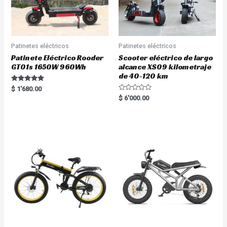
Patinetes eléctricos
Patinetes eléctricos
Patinete Eléctrico Rooder
Scooter eléctrico de largo
GT01s 1650W 960Wh
alcance XS09 kilometraje
de 40-120 km
Rated
$
1'680.00
5.00
R
$
6'000.00
out of 5
a
t
e
d
0
o
u
t
o
f
5