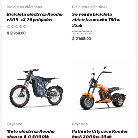
Bicicletas eléctricas
Bicicletas eléctricas
Bicicleta eléctrica Rooder
Se vende bicicleta
r809-s3 26 pulgadas
eléctrica mocha 750w
35ah
R
$
2'968.00
a
R
$
2'668.00
t
a
e
t
d
e
0
d
o
0
u
o
t
u
o
t
f
o
5
f
5
Citycoco
Citycoco
Moto eléctrica Rooder
Patinete Citycoco Rooder
shansu 8.0 4000W
hm8 3000w 40ah