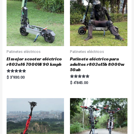
Patinetes eléctricos
Patinetes eléctricos
El mejor scooter eléctrico
Patinete eléctrico para
r803o16 7000W 90 kmph
adultos r803o15b 8000w
50ah
Rated
$
3'930.00
5.00
Rated
$
4'845.00
out of 5
5.00
out of 5