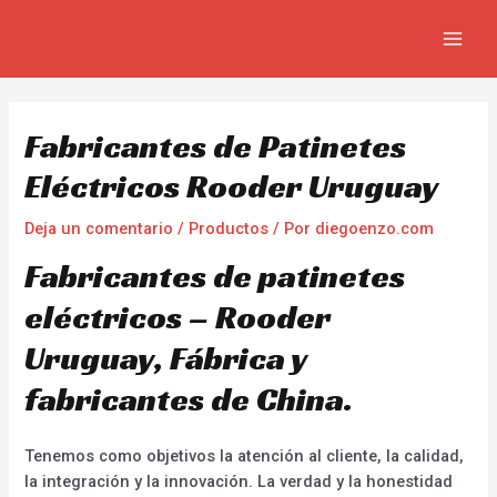
Ir
Navegación
MAIN
al
de
MEN
contenido
entradas
Fabricantes de Patinetes
Eléctricos Rooder Uruguay
Deja un comentario
/
Productos
/ Por
diegoenzo.com
Fabricantes de patinetes
eléctricos – Rooder
Uruguay, Fábrica y
fabricantes de China.
Tenemos como objetivos la atención al cliente, la calidad,
la integración y la innovación. La verdad y la honestidad