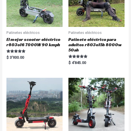
Patinetes eléctricos
Patinetes eléctricos
El mejor scooter eléctrico
Patinete eléctrico para
r803o16 7000W 90 kmph
adultos r803o15b 8000w
50ah
Rated
$
3'930.00
5.00
Rated
$
4'845.00
out of 5
5.00
out of 5