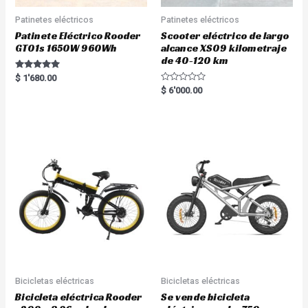
Patinetes eléctricos
Patinetes eléctricos
Patinete Eléctrico Rooder
Scooter eléctrico de largo
GT01s 1650W 960Wh
alcance XS09 kilometraje
de 40-120 km
Rated
$
1'680.00
5.00
R
$
6'000.00
out of 5
a
t
e
d
0
o
u
t
o
f
5
Bicicletas eléctricas
Bicicletas eléctricas
Bicicleta eléctrica Rooder
Se vende bicicleta