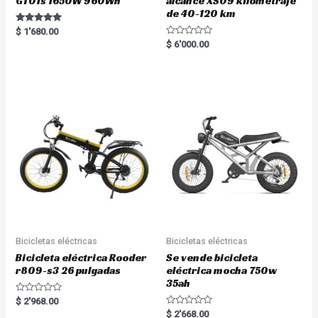
GT01s 1650W 960Wh
alcance XS09 kilometraje
de 40-120 km
Rated
$
1'680.00
5.00
R
$
6'000.00
out of 5
a
t
e
d
0
o
u
t
o
f
5
Bicicletas eléctricas
Bicicletas eléctricas
Bicicleta eléctrica Rooder
Se vende bicicleta
r809-s3 26 pulgadas
eléctrica mocha 750w
35ah
R
$
2'968.00
a
R
$
2'668.00
t