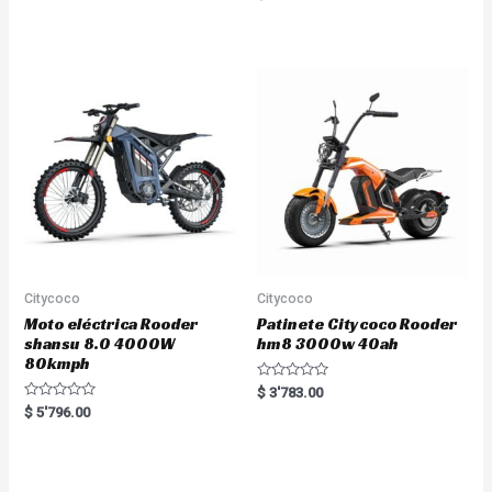
a
e
t
d
e
0
d
o
0
u
o
t
u
o
t
f
o
5
f
5
Citycoco
Citycoco
Moto eléctrica Rooder
Patinete Citycoco Rooder
shansu 8.0 4000W
hm8 3000w 40ah
80kmph
R
$
3'783.00
a
R
$
5'796.00
t
a
e
t
d
e
0
d
o
0
u
o