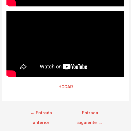
HOGAR
←
Entrada
Entrada
anterior
siguiente
→