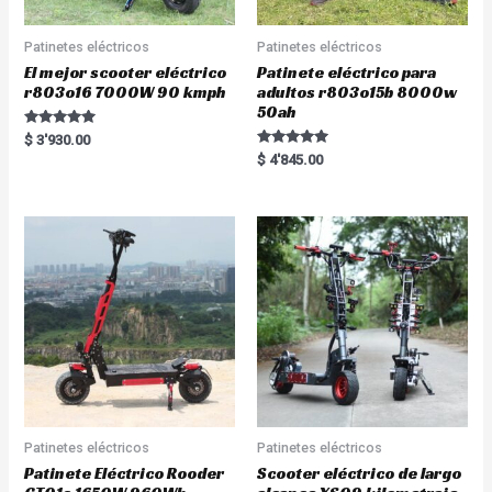
Patinetes eléctricos
Patinetes eléctricos
El mejor scooter eléctrico
Patinete eléctrico para
r803o16 7000W 90 kmph
adultos r803o15b 8000w
50ah
Rated
$
3'930.00
5.00
Rated
$
4'845.00
out of 5
5.00
out of 5
Patinetes eléctricos
Patinetes eléctricos
Patinete Eléctrico Rooder
Scooter eléctrico de largo