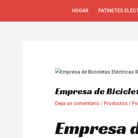
Ir
Navegación
HOGAR
PATINETES ELÉC
al
de
contenido
entradas
Empresa de Bicicle
Deja un comentario
/
Productos
/ P
Empresa de