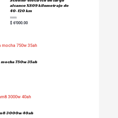
Scooter eléctrico de largo
alcance XS09 kilometraje de
40-120 km
R
$
6'000.00
a
t
e
d
0
o
u
t
o
f
5
ca mocha 750w 35ah
 hm8 3000w 40ah