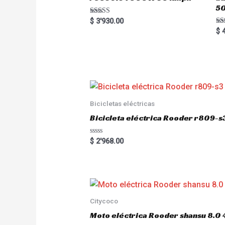
5
Rated
$
3'930.00
5.00
Ra
$
4
out of 5
5.
out
Bicicletas eléctricas
Bicicleta eléctrica Rooder r809-s
R
$
2'968.00
a
t
e
d
0
o
u
t
o
Citycoco
f
5
Moto eléctrica Rooder shansu 8