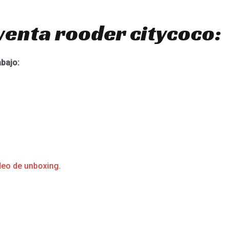
venta rooder citycoco:
abajo:
deo de unboxing.