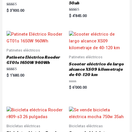
50ah
Rated
$
3'930.00
5.00
Rated
$
4'845.00
out of 5
5.00
out of 5
Patinetes eléctricos
Patinete Eléctrico Rooder
Patinetes eléctricos
GT01s 1650W 960Wh
Scooter eléctrico de largo
alcance XS09 kilometraje
de 40-120 km
Rated
$
1'680.00
5.00
out of 5
R
$
6'000.00
a
t
e
d
0
o
u
t
o
f
5
Bicicletas eléctricas
Bicicletas eléctricas