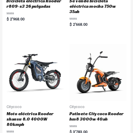
Bicicleta eléctrica Rooder
Se vende bicicleta
r809-s3 26 pulgadas
eléctrica mocha 750w
35ah
R
$
2'968.00
a
R
$
2'668.00
t
a
e
t
d
e
0
d
o
0
u
o
t
u
o
t
f
o
5
f
5
Citycoco
Citycoco
Moto eléctrica Rooder
Patinete Citycoco Rooder
shansu 8.0 4000W
hm8 3000w 40ah
80kmph
R
$
3'783.00