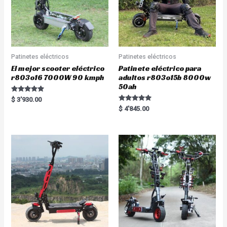
Patinetes eléctricos
Patinetes eléctricos
El mejor scooter eléctrico
Patinete eléctrico para
r803o16 7000W 90 kmph
adultos r803o15b 8000w
50ah
Rated
$
3'930.00
5.00
Rated
$
4'845.00
out of 5
5.00
out of 5