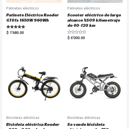
Patinetes eléctricos
Patinetes eléctricos
Patinete Eléctrico Rooder
Scooter eléctrico de largo
GT01s 1650W 960Wh
alcance XS09 kilometraje
de 40-120 km
Rated
$
1'680.00
5.00
R
$
6'000.00
out of 5
a
t
e
d
0
o
u
t
o
f
5
Bicicletas eléctricas
Bicicletas eléctricas
Bicicleta eléctrica Rooder
Se vende bicicleta