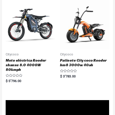
o
t
u
o
t
f
o
5
f
5
Citycoco
Citycoco
Moto eléctrica Rooder
Patinete Citycoco Rooder
shansu 8.0 4000W
hm8 3000w 40ah
80kmph
R
$
3'783.00
a
R
$
5'796.00
t
a
e
t
d
e
0
d
o
0
u
o
t
u
o
t
f
o
5
f
5