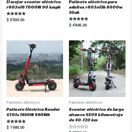
El mejor scooter eléctrico
Patinete eléctrico para
r803o16 7000W 90 kmph
adultos r803o15b 8000w
50ah
Rated
$
3'930.00
5.00
Rated
$
4'845.00
out of 5
5.00
out of 5
Patinetes eléctricos
Patinetes eléctricos
Patinete Eléctrico Rooder
Scooter eléctrico de largo
GT01s 1650W 960Wh
alcance XS09 kilometraje
de 40-120 km
Rated
$
1'680.00
5.00
R