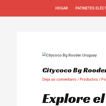
Ir
Navegación
HOGAR
PATINETES ELÉC
al
de
contenido
entradas
Citycoco Bg Roode
Deja un comentario
/
Productos
/ P
Explore el