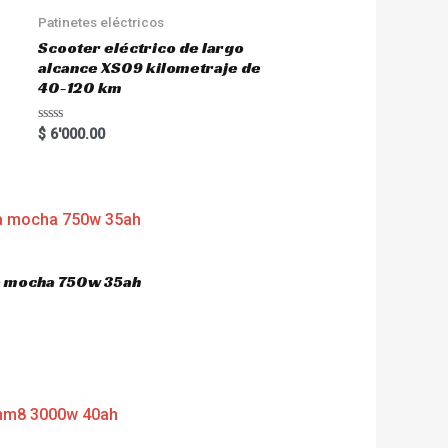
Patinetes eléctricos
Scooter eléctrico de largo
alcance XS09 kilometraje de
40-120 km
R
$
6'000.00
a
t
e
d
0
o
u
t
o
f
5
ca mocha 750w 35ah