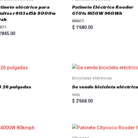
tinete eléctrico para
Patinete Eléctrico Rooder
dultos r803o15b 8000w
GT01s 1650W 960Wh
0ah
Rated
$
1'680.00
5.00
ted
'845.00
out of 5
00
 of 5
Bicicletas eléctricas
3 26 pulgadas
Se vende bicicleta eléctri
R
$
2'668.00
a
t
e
d
0
o
u
t
o
Citycoco