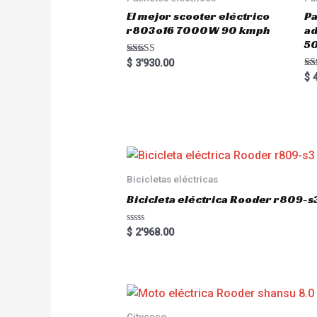
El mejor scooter eléctrico
Pa
r803o16 7000W 90 kmph
a
5
Rated
$
3'930.00
5.00
Ra
$
4
out of 5
5.
out
Bicicletas eléctricas
Bicicleta eléctrica Rooder r809-s
R
$
2'968.00
a
t
e
d
0
o
u
t
o
Citycoco