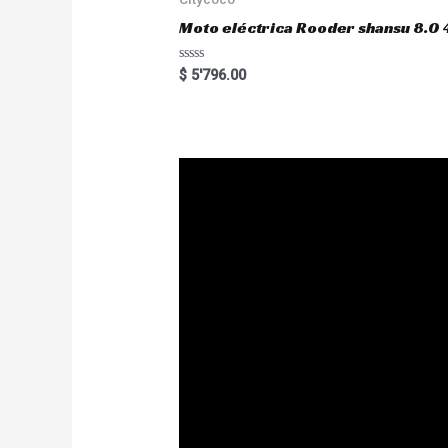
f
5
Moto eléctrica Rooder shansu 8
R
$
5'796.00
a
t
e
d
0
o
u
t
o
f
5