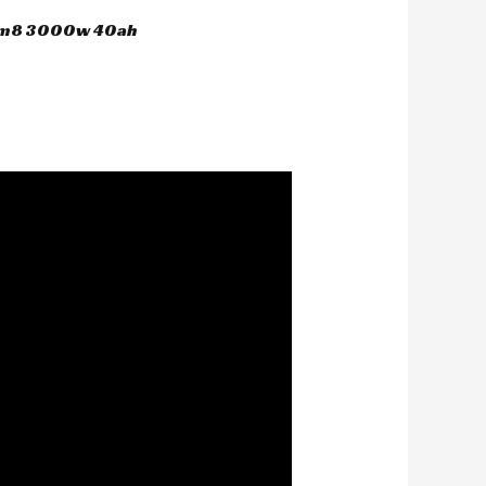
 hm8 3000w 40ah