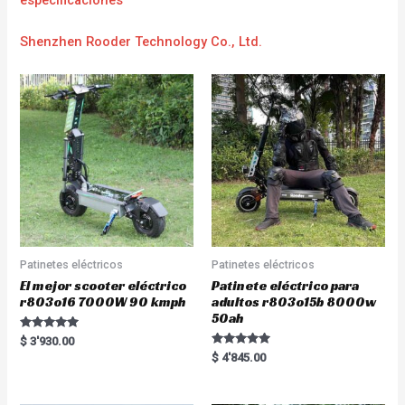
Shenzhen Rooder Technology Co., Ltd.
Patinetes eléctricos
Patinetes eléctricos
El mejor scooter eléctrico
Patinete eléctrico para
r803o16 7000W 90 kmph
adultos r803o15b 8000w
50ah
Rated
$
3'930.00
5.00
Rated
$
4'845.00
out of 5
5.00
out of 5