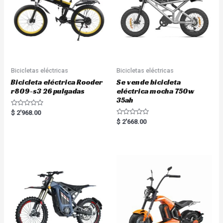
Bicicletas eléctricas
Bicicletas eléctricas
Bicicleta eléctrica Rooder
Se vende bicicleta
r809-s3 26 pulgadas
eléctrica mocha 750w
35ah
R
$
2'968.00
a
R
$
2'668.00
t
a
e
t
d
e
0
d
o
0
u
o
t
u
o
t
f
o
5
f
5