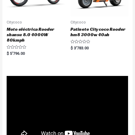
Citycoco
Citycoco
Moto eléctrica Rooder
Patinete Citycoco Rooder
shansu 8.0 4000W
hm8 3000w 40ah
80kmph
R
$
3'783.00
a
R
$
5'796.00
t
a
e
t
d
e
0
d
o
0
u
o
t
u
o
t
f
o
5
f
5