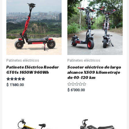
Patinetes eléctricos
Patinetes eléctricos
Patinete Eléctrico Rooder
Scooter eléctrico de largo
GT01s 1650W 960Wh
alcance XS09 kilometraje
de 40-120 km
Rated
$
1'680.00
5.00
R
$
6'000.00
out of 5
a
t
e
d
0
o
u
t
o
f
5