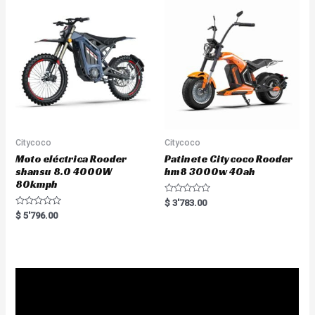
t
u
o
t
f
o
5
f
5
Citycoco
Citycoco
Moto eléctrica Rooder
Patinete Citycoco Rooder
shansu 8.0 4000W
hm8 3000w 40ah
80kmph
R
$
3'783.00
a
R
$
5'796.00
t
a
e
t
d
e
0
d
o
0
u
o
t
u
o
t
f
o
5
f
5