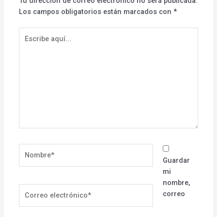
Tu dirección de correo electrónico no será publicada.
Los campos obligatorios están marcados con
*
Escribe
aquí...
Nombre*
Guardar
mi
nombre,
Correo
correo
electrónico*