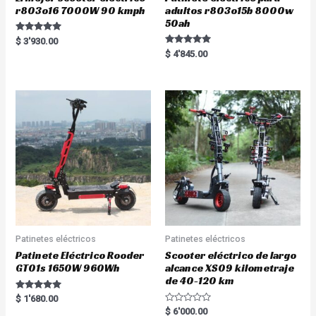
r803o16 7000W 90 kmph
adultos r803o15b 8000w
50ah
Rated
$
3'930.00
5.00
Rated
$
4'845.00
out of 5
5.00
out of 5
Patinetes eléctricos
Patinetes eléctricos
Patinete Eléctrico Rooder
Scooter eléctrico de largo
GT01s 1650W 960Wh
alcance XS09 kilometraje
de 40-120 km
Rated
$
1'680.00
5.00
R
$
6'000.00
out of 5