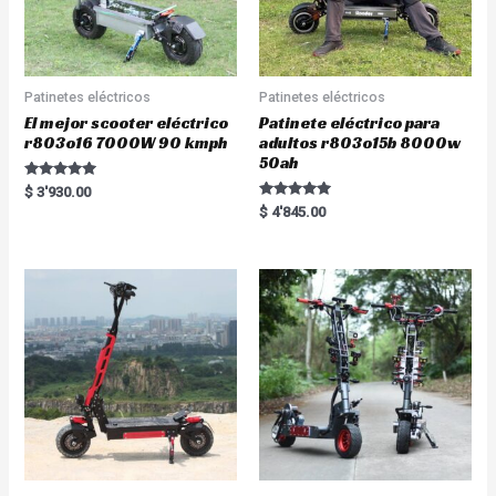
Patinetes eléctricos
Patinetes eléctricos
El mejor scooter eléctrico
Patinete eléctrico para
r803o16 7000W 90 kmph
adultos r803o15b 8000w
50ah
Rated
$
3'930.00
5.00
Rated
$
4'845.00
out of 5
5.00
out of 5