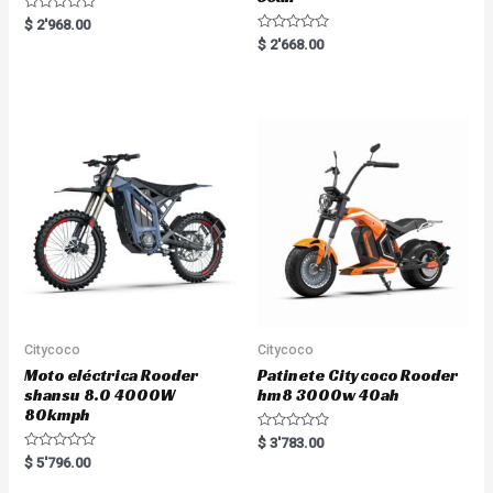
R
$
2'968.00
a
R
$
2'668.00
t
a
e
t
d
e
0
d
o
0
u
o
t
u
o
t
f
o
5
f
5
Citycoco
Citycoco
Moto eléctrica Rooder
Patinete Citycoco Rooder
shansu 8.0 4000W
hm8 3000w 40ah
80kmph
R
$
3'783.00
a
R
$
5'796.00
t
a
e
t
d