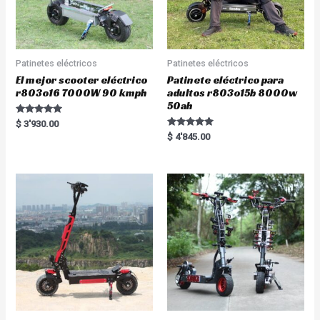
Patinetes eléctricos
Patinetes eléctricos
El mejor scooter eléctrico
Patinete eléctrico para
r803o16 7000W 90 kmph
adultos r803o15b 8000w
50ah
Rated
$
3'930.00
5.00
Rated
$
4'845.00
out of 5
5.00
out of 5