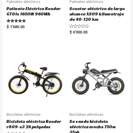
Patinetes eléctricos
Patinetes eléctricos
Patinete Eléctrico Rooder
Scooter eléctrico de largo
GT01s 1650W 960Wh
alcance XS09 kilometraje
de 40-120 km
Rated
$
1'680.00
5.00
R
$
6'000.00
out of 5
a
t
e
d
0
o
u
t
o
f
5
Bicicletas eléctricas
Bicicletas eléctricas
Bicicleta eléctrica Rooder
Se vende bicicleta
r809-s3 26 pulgadas
eléctrica mocha 750w
35ah