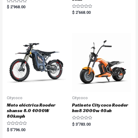
R
$
2'968.00
a
R
$
2'668.00
t
a
e
t
d
e
0
d
o
0
u
o
t
u
o
t
f
o
5
f
5
Citycoco
Citycoco
Moto eléctrica Rooder
Patinete Citycoco Rooder
shansu 8.0 4000W
hm8 3000w 40ah
80kmph
R
$
3'783.00
a
R
$
5'796.00
t
a
e
t