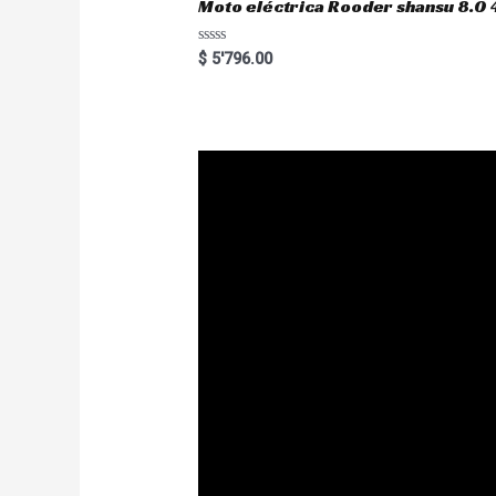
Moto eléctrica Rooder shansu 8
R
$
5'796.00
a
t
e
d
0
o
u
t
o
f
5