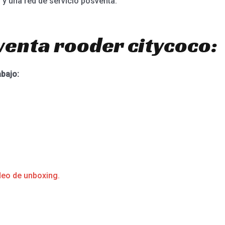
 y una red de servicio posventa.
venta rooder citycoco:
abajo:
deo de unboxing.