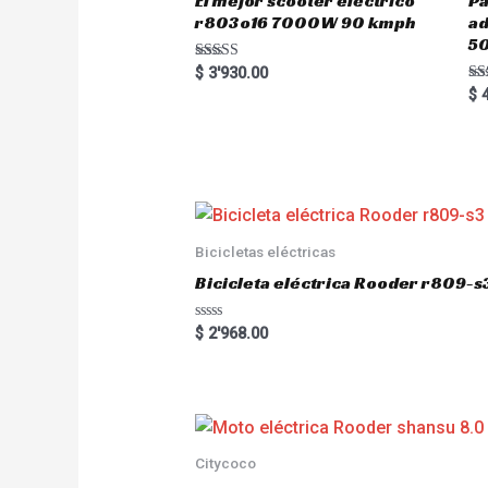
El mejor scooter eléctrico
Pa
r803o16 7000W 90 kmph
a
5
Rated
$
3'930.00
5.00
Ra
$
4
out of 5
5.
out
Bicicletas eléctricas
Bicicleta eléctrica Rooder r809-s
R
$
2'968.00
a
t
e
d
0
o
u
t
o
Citycoco
f
5