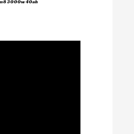
 hm8 3000w 40ah