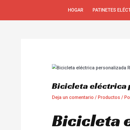
Ir
Navegación
HOGAR
PATINETES ELÉC
al
de
contenido
entradas
Bicicleta eléctric
Deja un comentario
/
Productos
/ P
Bicicleta 