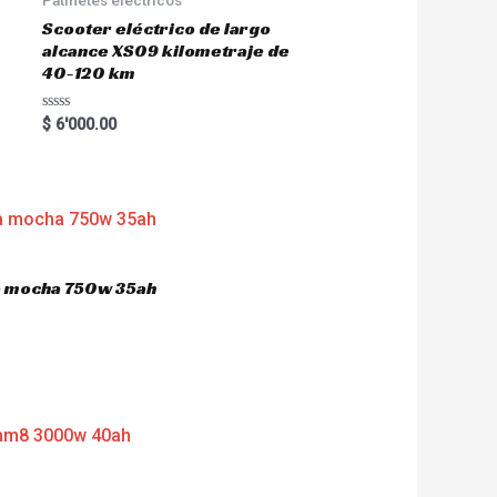
Scooter eléctrico de largo
alcance XS09 kilometraje de
40-120 km
R
$
6'000.00
a
t
e
d
0
o
u
t
o
f
5
ca mocha 750w 35ah