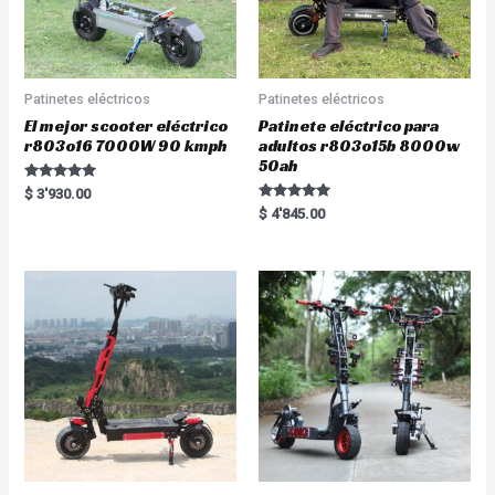
Patinetes eléctricos
Patinetes eléctricos
El mejor scooter eléctrico
Patinete eléctrico para
r803o16 7000W 90 kmph
adultos r803o15b 8000w
50ah
Rated
$
3'930.00
5.00
Rated
$
4'845.00
out of 5
5.00
out of 5