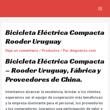
Ir
Navegación
MAIN
al
de
MEN
contenido
entradas
Bicicleta Eléctrica Compacta
Rooder Uruguay
Deja un comentario
/
Productos
/ Por
diegoenzo.com
Bicicleta Eléctrica Compacta
– Rooder Uruguay, Fábrica y
Proveedores de China.
Intentamos alcanzar la excelencia, brindar a los clientes,
esperamos ser el equipo de cooperación más beneficioso
y la empresa dominante para el personal, los proveedores
y los compradores, logramos una participación de valor y