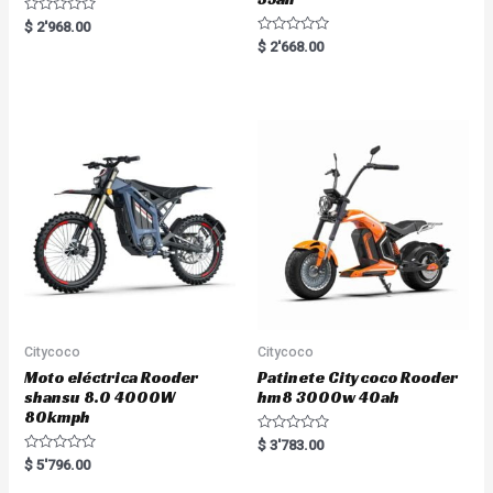
R
$
2'968.00
a
R
$
2'668.00
t
a
e
t
d
e
0
d
o
0
u
o
t
u
o
t
f
o
5
f
5
Citycoco
Citycoco
Moto eléctrica Rooder
Patinete Citycoco Rooder
shansu 8.0 4000W
hm8 3000w 40ah
80kmph
R
$
3'783.00
a
R
$
5'796.00
t
a
e
t