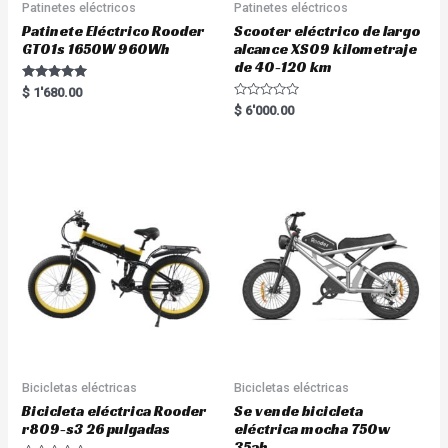
Patinetes eléctricos
Patinetes eléctricos
Patinete Eléctrico Rooder
Scooter eléctrico de largo
GT01s 1650W 960Wh
alcance XS09 kilometraje
de 40-120 km
Rated
$
1'680.00
5.00
R
$
6'000.00
out of 5
a
t
e
d
0
o
u
t
o
f
5
Bicicletas eléctricas
Bicicletas eléctricas
Bicicleta eléctrica Rooder
Se vende bicicleta
r809-s3 26 pulgadas
eléctrica mocha 750w
35ah