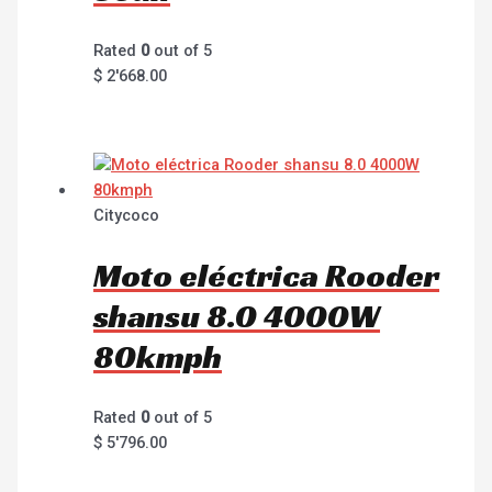
Rated
0
out of 5
$
2'668.00
Citycoco
Moto eléctrica Rooder
shansu 8.0 4000W
80kmph
Rated
0
out of 5
$
5'796.00