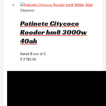
Citycoco
Patinete Citycoco
Rooder hm8 3000w
40ah
Rated
0
out of 5
$
3'783.00