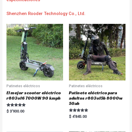
Shenzhen Rooder Technology Co., Ltd.
Patinetes eléctricos
Patinetes eléctricos
El mejor scooter eléctrico
Patinete eléctrico para
r803o16 7000W 90 kmph
adultos r803o15b 8000w
50ah
Rated
$
3'930.00
5.00
Rated
$
4'845.00
out of 5
5.00
out of 5