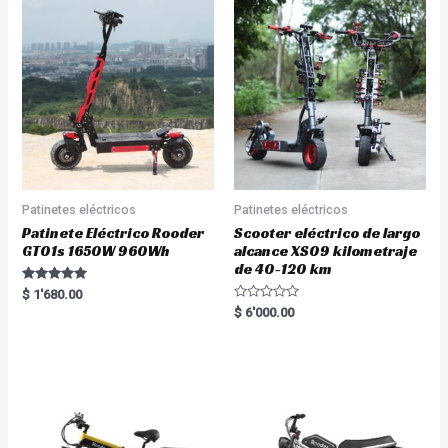
Patinetes eléctricos
Patinetes eléctricos
Patinete Eléctrico Rooder
Scooter eléctrico de largo
GT01s 1650W 960Wh
alcance XS09 kilometraje
de 40-120 km
Rated
$
1'680.00
5.00
R
$
6'000.00
out of 5
a
t
e
d
0
o
u
t
o
f
5