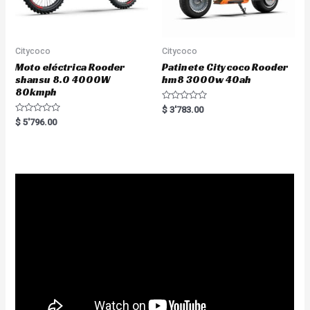
Citycoco
Citycoco
Moto eléctrica Rooder
Patinete Citycoco Rooder
shansu 8.0 4000W
hm8 3000w 40ah
80kmph
R
$
3'783.00
a
R
$
5'796.00
t
a
e
t
d
e
0
d
o
0
u
o
t
u
o
t
f
o
5
f
5