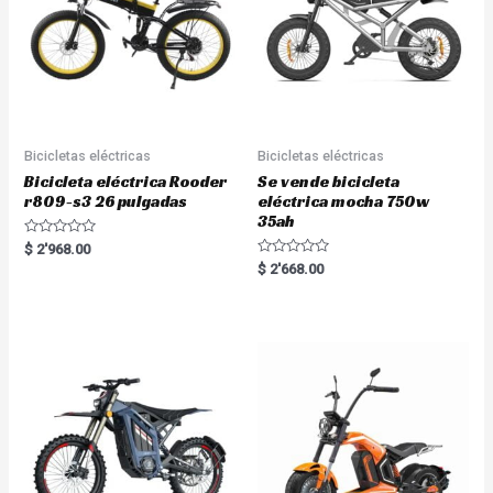
Bicicletas eléctricas
Bicicletas eléctricas
Bicicleta eléctrica Rooder
Se vende bicicleta
r809-s3 26 pulgadas
eléctrica mocha 750w
35ah
R
$
2'968.00
a
R
$
2'668.00
t
a
e
t
d
e
0
d
o
0
u
o
t
u
o
t
f
o
5
f
5