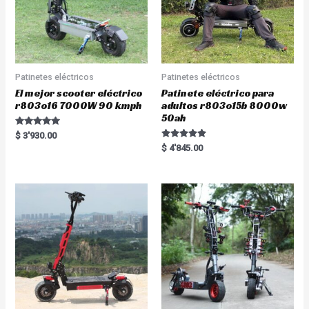
Patinetes eléctricos
Patinetes eléctricos
El mejor scooter eléctrico
Patinete eléctrico para
r803o16 7000W 90 kmph
adultos r803o15b 8000w
50ah
Rated
$
3'930.00
5.00
Rated
$
4'845.00
out of 5
5.00
out of 5