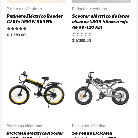
Patinetes eléctricos
Patinetes eléctricos
Patinete Eléctrico Rooder
Scooter eléctrico de largo
GT01s 1650W 960Wh
alcance XS09 kilometraje
de 40-120 km
Rated
$
1'680.00
5.00
R
$
6'000.00
out of 5
a
t
e
d
0
o
u
t
o
f
5
Bicicletas eléctricas
Bicicletas eléctricas
Bicicleta eléctrica Rooder
Se vende bicicleta