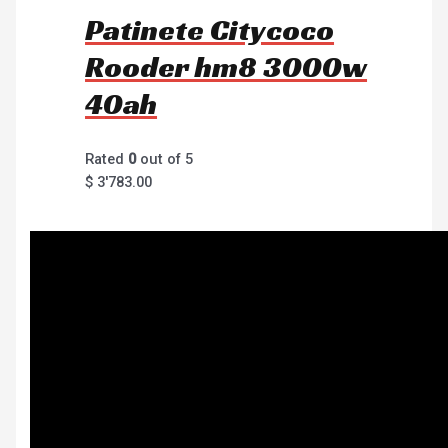
Patinete Citycoco
Rooder hm8 3000w
40ah
Rated
0
out of 5
$
3'783.00