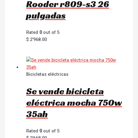
Rooder r809-s3 26
pulgadas
Rated
0
out of 5
$
2'968.00
Bicicletas eléctricas
Se vende bicicleta
eléctrica mocha 750w
35ah
Rated
0
out of 5
$
2'668.00