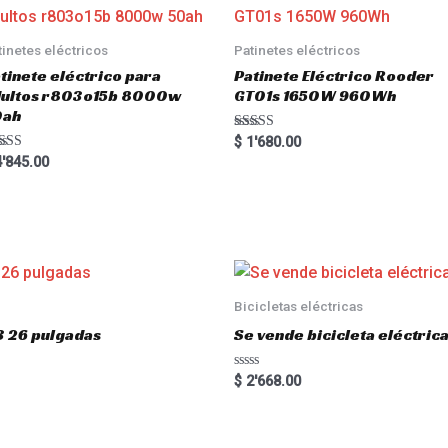
tinetes eléctricos
Patinetes eléctricos
tinete eléctrico para
Patinete Eléctrico Rooder
dultos r803o15b 8000w
GT01s 1650W 960Wh
0ah
Rated
$
1'680.00
5.00
ted
'845.00
out of 5
00
 of 5
Bicicletas eléctricas
3 26 pulgadas
Se vende bicicleta eléctri
R
$
2'668.00
a
t
e
d
0