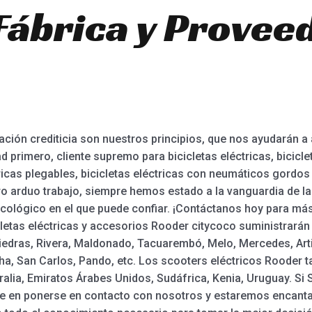
Fábrica y Provee
tación crediticia son nuestros principios, que nos ayudarán a
dad primero, cliente supremo para bicicletas eléctricas, bicicl
icas plegables, bicicletas eléctricas con neumáticos gordos 
tro arduo trabajo, siempre hemos estado a la vanguardia de l
ecológico en el que puede confiar. ¡Contáctanos hoy para m
icletas eléctricas y accesorios Rooder citycoco suministrará
iedras, Rivera, Maldonado, Tacuarembó, Melo, Mercedes, Art
cha, San Carlos, Pando, etc. Los scooters eléctricos Rooder 
lia, Emiratos Árabes Unidos, Sudáfrica, Kenia, Uruguay. Si 
de en ponerse en contacto con nosotros y estaremos encanta