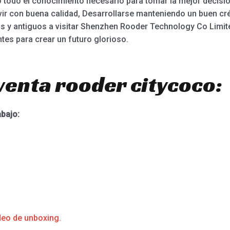
 todo el conocimiento necesario para tomar la mejor decis
ir con buena calidad, Desarrollarse manteniendo un buen créd
os y antiguos a visitar Shenzhen Rooder Technology Co Limit
es para crear un futuro glorioso.
venta rooder citycoco:
abajo:
deo de unboxing.