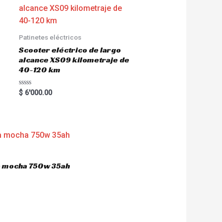
Patinetes eléctricos
Scooter eléctrico de largo
alcance XS09 kilometraje de
40-120 km
R
$
6'000.00
a
t
e
d
0
o
u
t
o
f
5
ca mocha 750w 35ah