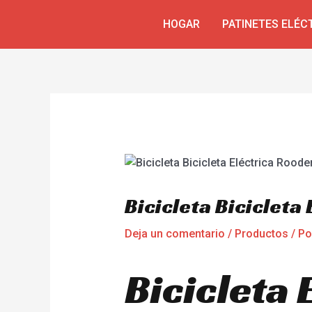
Ir
Navegación
HOGAR
PATINETES ELÉC
al
de
contenido
entradas
Bicicleta Bicicleta
Deja un comentario
/
Productos
/ P
Bicicleta 