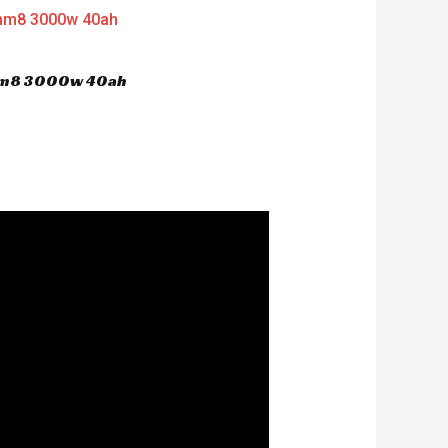
 hm8 3000w 40ah