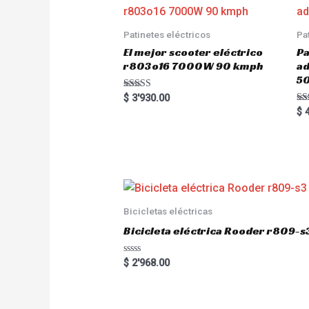
Patinetes eléctricos
Pa
El mejor scooter eléctrico
Pa
r803o16 7000W 90 kmph
a
5
Rated
$
3'930.00
5.00
Ra
$
4
out of 5
5.
out
Bicicletas eléctricas
Bicicleta eléctrica Rooder r809-s
R
$
2'968.00
a
t
e
d
0