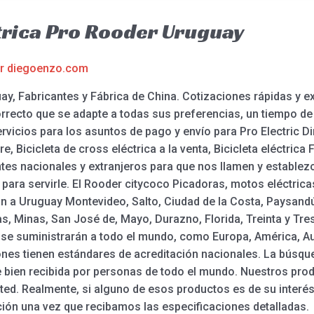
trica Pro Rooder Uruguay
or
diegoenzo.com
guay, Fabricantes y Fábrica de China. Cotizaciones rápidas y
orrecto que se adapte a todas sus preferencias, un tiempo de 
vicios para los asuntos de pago y envío para Pro Electric Dir
ire, Bicicleta de cross eléctrica a la venta, Bicicleta eléctric
tes nacionales y extranjeros para que nos llamen y estable
para servirle. El Rooder citycoco Picadoras, motos eléctricas
án a Uruguay Montevideo, Salto, Ciudad de la Costa, Paysandú
 Minas, San José de, Mayo, Durazno, Florida, Treinta y Tres,
se suministrarán a todo el mundo, como Europa, América, Au
iones tienen estándares de acreditación nacionales. La búsq
ue bien recibida por personas de todo el mundo. Nuestros pr
ed. Realmente, si alguno de esos productos es de su interé
ión una vez que recibamos las especificaciones detalladas.