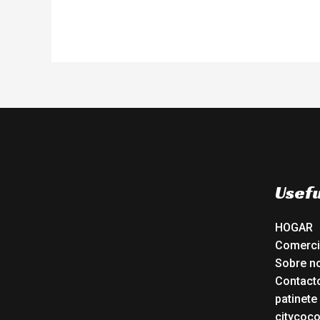
Usefu
HOGAR
Comerc
Sobre n
Contact
patinete
citycoc