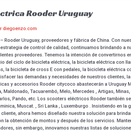
léctrica Rooder Uruguay
or
diegoenzo.com
ca – Rooder Uruguay, proveedores y fábrica de China. Con nue
a estrategia de control de calidad, continuamos brindando a
elentes proveedores. Tenemos la intención de convertirnos 
o del ciclo de bicicleta eléctrica, la bicicleta eléctrica con l
as, la bicicleta de cross E con pedales, la bicicleta eléctrica 
isfacer las demandas y necesidades de nuestros clientes, la
ctricas y accesorios Rooder citycoco abastecerán a Uruguay M
ra, Maldonado, Tacuarembó, Melo, Mercedes , Artigas, Minas,
Carlos, Pando, etc. Los scooters eléctricos Rooder también s
inica, Muscat. , Sri Lanka , Luxemburgo . Insistiendo en la g
 al cliente, ahora hemos diseñado nuestra solución para brin
n la obtención de montos y después de los servicios. Mante
ores, sin embargo, innovamos nuestras listas de soluciones