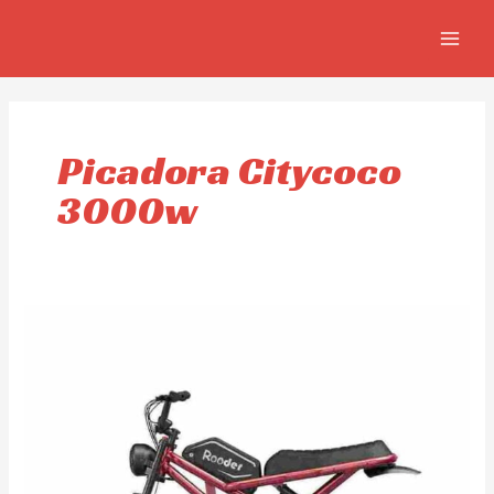
Ir
MAIN
al
MEN
contenido
Picadora Citycoco
3000w