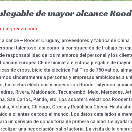
a plegable de mayor alcance Roo
or
diegoenzo.com
or alcance – Rooder Uruguay, proveedores y fábrica de China.
personal talentoso, así como la construcción de trabajo en e
 de responsabilidad de los miembros del personal y los clie
tificación europea CE de bicicleta eléctrica plegable de mayor 
cas de cross, bicicleta eléctrica Fat Tire de 750 vatios, alma
itamos sinceramente a personas y empresas ambiciosas a un
s, bicicletas eléctricas y accesorios Rooder citycoco sumini
iedras, Rivera, Maldonado, Tacuarembó, Melo, Mercedes, Art
cha, San Carlos, Pando, etc. Los scooters eléctricos Rooder 
lia, Vietnam, Chicago, Grecia y República Checa. Hasta ahor
aído a clientes de todo el mundo. Los datos detallados a men
dará un servicio de consultoría de primera calidad. Le ayuda
ealizar una negociación satisfactoria. La visita de la empres