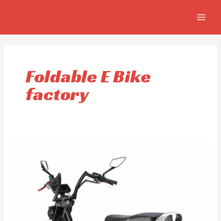
Ir
MAIN
al
MEN
contenido
Foldable E Bike
factory