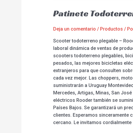
Patinete Todoterr
Deja un comentario
/
Productos
/ P
Scooter todoterreno plegable – Rood
laboral dinámica de ventas de produc
scooters todoterreno plegables, bicic
pesados, las mejores bicicletas elé
extranjeros para que consulten sob
cada vez mejor. Las choppers, motos 
suministrarán a Uruguay Montevideo,
Mercedes, Artigas, Minas, San José d
eléctricos Rooder también se sumini
Países Bajos. Se garantizará un pre
clientes. Esperamos sinceramente co
cercano. Le invitamos cordialmente 