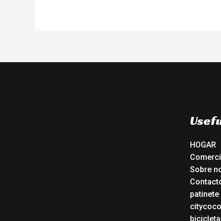
Usefu
HOGAR
Comerc
Sobre n
Contact
patinete
citycoc
bicicleta