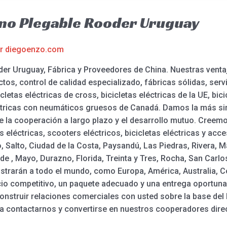
eno Plegable Rooder Uruguay
or
diegoenzo.com
er Uruguay, Fábrica y Proveedores de China. Nuestras venta
tos, control de calidad especializado, fábricas sólidas, serv
letas eléctricas de cross, bicicletas eléctricas de la UE, bi
ctricas con neumáticos gruesos de Canadá. Damos la más sin
re la cooperación a largo plazo y el desarrollo mutuo. Cre
eléctricas, scooters eléctricos, bicicletas eléctricas y acc
 Salto, Ciudad de la Costa, Paysandú, Las Piedras, Rivera,
e , Mayo, Durazno, Florida, Treinta y Tres, Rocha, San Carlo
strarán a todo el mundo, como Europa, América, Australia, C
cio competitivo, un paquete adecuado y una entrega oportun
nstruir relaciones comerciales con usted sobre la base del
a contactarnos y convertirse en nuestros cooperadores dire