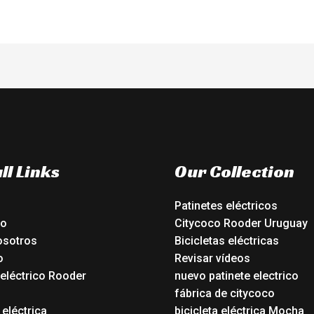
ll Links
Our Collection
Patinetes eléctricos
io
Citycoco Rooder Uruguay
osotros
Bicicletas eléctricas
o
Revisar vídeos
 eléctrico Rooder
nuevo patinete electrico
o
fábrica de citycoco
 eléctrica
bicicleta eléctrica Mocha