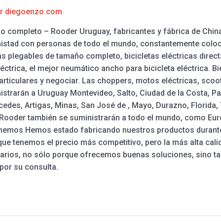
or
diegoenzo.com
ño completo – Rooder Uruguay, fabricantes y fábrica de Chin
amistad con personas de todo el mundo, constantemente col
s plegables de tamaño completo, bicicletas eléctricas direct
léctrica, el mejor neumático ancho para bicicleta eléctrica.
articulares y negociar. Las choppers, motos eléctricas, scoote
strarán a Uruguay Montevideo, Salto, Ciudad de la Costa, Pa
es, Artigas, Minas, San José de , Mayo, Durazno, Florida, T
 Rooder también se suministrarán a todo el mundo, como Euro
tenemos Hemos estado fabricando nuestros productos durant
ue tenemos el precio más competitivo, pero la más alta cali
ios, no sólo porque ofrecemos buenas soluciones, sino ta
por su consulta.