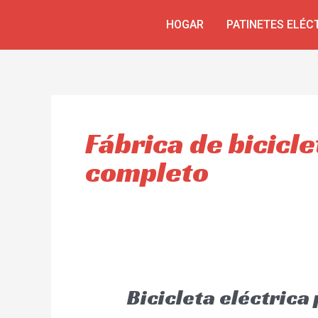
Ir
HOGAR
PATINETES ELÉC
al
contenido
Fábrica de bicicl
completo
Bicicleta eléctric