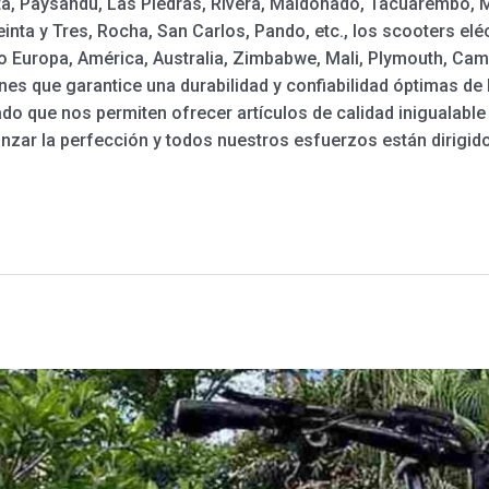
ta, Paysandú, Las Piedras, Rivera, Maldonado, Tacuarembó, 
einta y Tres, Rocha, San Carlos, Pando, etc., los scooters el
o Europa, América, Australia, Zimbabwe, Mali, Plymouth, Ca
s que garantice una durabilidad y confiabilidad óptimas de 
do que nos permiten ofrecer artículos de calidad inigualable
ar la perfección y todos nuestros esfuerzos están dirigido