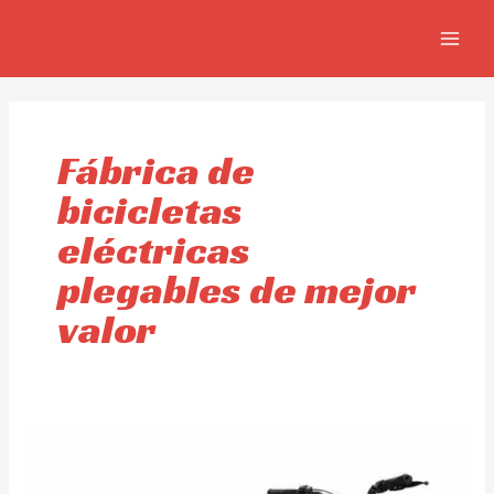
Ir
MAIN
al
MEN
contenido
Fábrica de
bicicletas
eléctricas
plegables de mejor
valor